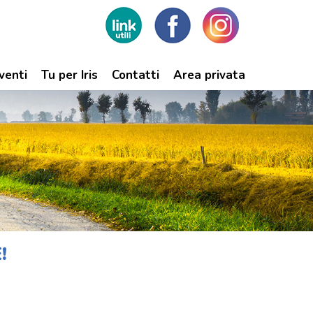
venti
Tu per Iris
Contatti
Area privata
!